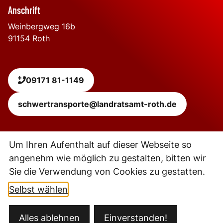
Anschrift
Weinbergweg 16b
91154
Roth
09171 81-1149
schwertransporte@landratsamt-roth.de
Leaflet
|
Powered by
Geoapify
| © OpenStreetMap
contributors
Um Ihren Aufenthalt auf dieser Webseite so
+
angenehm wie möglich zu gestalten, bitten wir
−
Sie die Verwendung von Cookies zu gestatten.
Selbst wählen
Kontakt
Öffnungszeiten
Datenschutz
Impressum
Barrierefreiheit
Ansprechpartner
Sitemap
Fernwartung/Teamviewer
Alles ablehnen
Einverstanden!