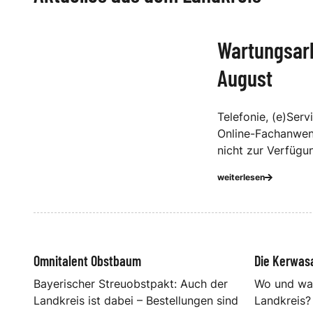
Wartungsarb
August
Telefonie, (e)Serv
Online-Fachanwen
nicht zur Verfügu
weiterlesen
Omnitalent Obstbaum
Die Kerwasa
Bayerischer Streuobstpakt: Auch der
Wo und wan
Landkreis ist dabei – Bestellungen sind
Landkreis?