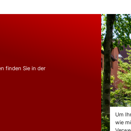
n finden Sie in der
Um Ih
wie mö
Verwe