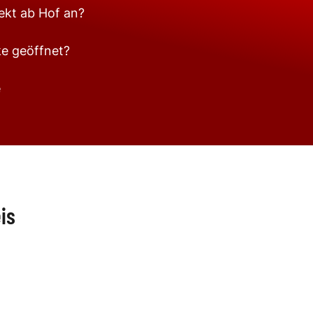
rekt ab Hof an?
e geöffnet?
e
is
sung
Abfall
egional
Ehrenamt & Engagement