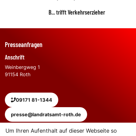
B... trifft Verkehrserzieher
Presseanfragen
Anschrift
Weinbergweg 1
91154
Roth
09171 81-1344
presse@landratsamt-roth.de
Um Ihren Aufenthalt auf dieser Webseite so
Leaflet
|
Powered by
Geoapify
| © OpenStreetMap
contributors