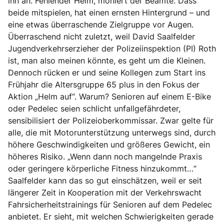
ihn an. Fehlender Helm, moniert der Beamte. Dass
beide mitspielen, hat einen ernsten Hintergrund – und
eine etwas überraschende Zielgruppe vor Augen.
Überraschend nicht zuletzt, weil David Saalfelder
Jugendverkehrserzieher der Polizeiinspektion (PI) Roth
ist, man also meinen könnte, es geht um die Kleinen.
Dennoch rücken er und seine Kollegen zum Start ins
Frühjahr die Altersgruppe 65 plus in den Fokus der
Aktion „Helm auf“. Warum? Senioren auf einem E-Bike
oder Pedelec seien schlicht unfallgefährdeter,
sensibilisiert der Polizeioberkommissar. Zwar gelte für
alle, die mit Motorunterstützung unterwegs sind, durch
höhere Geschwindigkeiten und größeres Gewicht, ein
höheres Risiko. „Wenn dann noch mangelnde Praxis
oder geringere körperliche Fitness hinzukommt…“
Saalfelder kann das so gut einschätzen, weil er seit
längerer Zeit in Kooperation mit der Verkehrswacht
Fahrsicherheitstrainings für Senioren auf dem Pedelec
anbietet. Er sieht, mit welchen Schwierigkeiten gerade