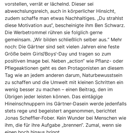
vorstellen, verrät er lächelnd. Dieser sei
abwechslungsreich, auch in körperlicher Hinsicht,
zudem schaffe man etwas Nachhaltiges. „Du strahlst
diese Motivation aus“, bescheinigte ihm Ben Schwarz.
Die Werbetrommel rühren sie folglich gerne
gemeinsam. „Wir bilden schließlich selber aus.“ Mehr
noch: Die Gärtner sind seit vielen Jahren eine feste
Größe beim Girls‘/Boys‘-Day und tragen so zum
positiven Image bei. Neben „action“ wie Pflanz- oder
Pflegeaktionen geht es den Protagonisten an diesem
Tag wie an jedem anderen darum, Naturbewusstsein
zu schaffen und die Umwelt mit kleinen Schritten ein
wenig besser zu machen – einen Beitrag, den im
Übrigen jeder leisten können. Das eintägige
Hineinschnuppern ins Gärtner-Dasein werde jedenfalls
stets rege und begeistert angenommen, berichtet
Jonas Scheffler-Fober. Kein Wunder bei Menschen wie
ihm, die für ihre Aufgabe „brennen“. Zumal, wenn sie
einen hoch hinaus bringt.