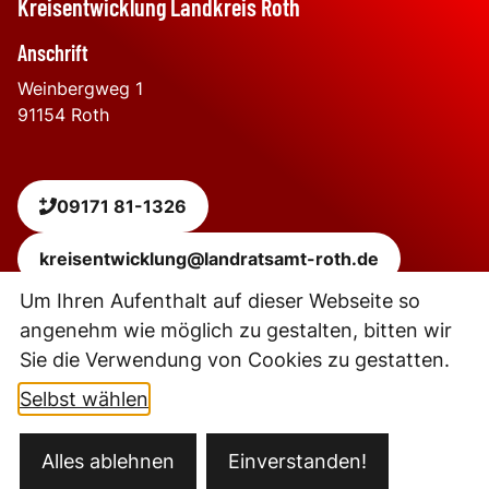
Kreisentwicklung Landkreis Roth
Anschrift
Weinbergweg 1
91154
Roth
09171 81-1326
kreisentwicklung@landratsamt-roth.de
Um Ihren Aufenthalt auf dieser Webseite so
angenehm wie möglich zu gestalten, bitten wir
Leaflet
|
Powered by
Geoapify
| © OpenStreetMap
contributors
Sie die Verwendung von Cookies zu gestatten.
+
−
Selbst wählen
Kontakt
Alles ablehnen
Einverstanden!
Öffnungszeiten
Datenschutz
Impressum
Barrierefreiheit
Ansprechpartner