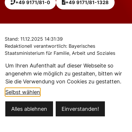
+49 9171/81-0
+49 9171/81-1328
Leaflet
|
Powered by
Geoapify
| © OpenStreetMap
contributors
+
Stand: 11.12.2025 14:31:39
−
Redaktionell verantwortlich: Bayerisches
Staatsministerium für Familie, Arbeit und Soziales
(siehe
BayernPortal
)
Um Ihren Aufenthalt auf dieser Webseite so
angenehm wie möglich zu gestalten, bitten wir
Sie die Verwendung von Cookies zu gestatten.
Selbst wählen
Kontakt
Alles ablehnen
Einverstanden!
Öffnungszeiten
Datenschutz
Impressum
Barrierefreiheit
Ansprechpartner
Sitemap
Fernwartung/Teamviewer