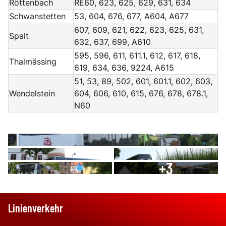
Röttenbach
RE60, 623, 625, 629, 631, 634
Schwanstetten
53, 604, 676, 677, A604, A677
607, 609, 621, 622, 623, 625, 631,
Spalt
632, 637, 699, A610
595, 596, 611, 611.1, 612, 617, 618,
Thalmässing
619, 634, 636, 9224, A615
51, 53, 89, 502, 601, 601.1, 602, 603,
Wendelstein
604, 606, 610, 615, 676, 678, 678.1,
N60
+
3
Linienverkehr