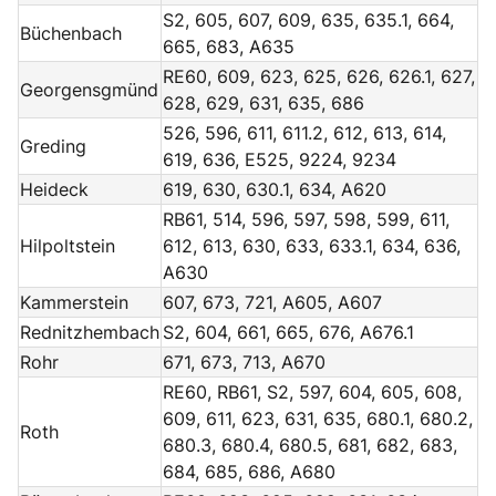
S2, 605, 607, 609, 635, 635.1, 664,
Büchenbach
665, 683, A635
RE60, 609, 623, 625, 626, 626.1, 627,
Georgensgmünd
628, 629, 631, 635, 686
526, 596, 611, 611.2, 612, 613, 614,
Greding
619, 636, E525, 9224, 9234
Heideck
619, 630, 630.1, 634, A620
RB61, 514, 596, 597, 598, 599, 611,
Hilpoltstein
612, 613, 630, 633, 633.1, 634, 636,
A630
Kammerstein
607, 673, 721, A605, A607
Rednitzhembach
S2, 604, 661, 665, 676, A676.1
Rohr
671, 673, 713, A670
RE60, RB61, S2, 597, 604, 605, 608,
609, 611, 623, 631, 635, 680.1, 680.2,
Roth
680.3, 680.4, 680.5, 681, 682, 683,
684, 685, 686, A680