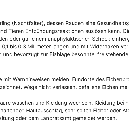
rling (Nachtfalter), dessen Raupen eine Gesundheitsg
nd Tieren Entzündungsreaktionen auslösen kann. Die
den oder gar einem anaphylaktischen Schock einhe
 0,1 bis 0,3 Millimeter langen und mit Widerhaken v
 und bevorzugt zur Eiablage besonnte, freistehende 
he mit Warnhinweisen meiden. Fundorte des Eichenpro
zeichnet. Wege nicht verlassen, befallene Eichen me
Haare waschen und Kleidung wechseln. Kleidung bei
nhaltender, Hautausschlag, sehr selten Fieber oder
rwaltung oder dem Landratsamt gemeldet werden.