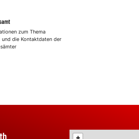
samt
mationen zum Thema
 und die Kontaktdaten der
tsämter
th
+