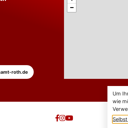
−
samt-roth.de
Um Ih
wie mö
Verwe
Selbs