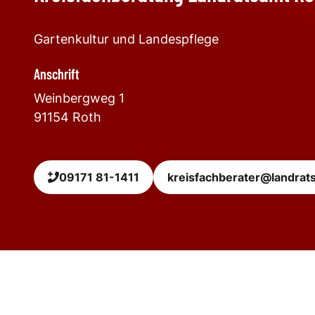
Gartenkultur und Landespflege
Anschrift
Weinbergweg 1
91154
Roth
09171 81-1411
kreisfachberater@landrat